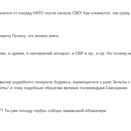
казался от наград НАТО после начала СВО! Как откажутся, так сразу
жила Путину, что можно взять 

ство, и армия, и чиновничий аппарат, и СВР и пр., и пр. Но почему 
ысер ущербного генерала Ходжеса, кормящегося с руки Зелупы с 22-
 Ялты" и тому подобные обицялки великих полководцев Свинарнии.
***? Ты уже походу горбун собора львивськой ебоматери