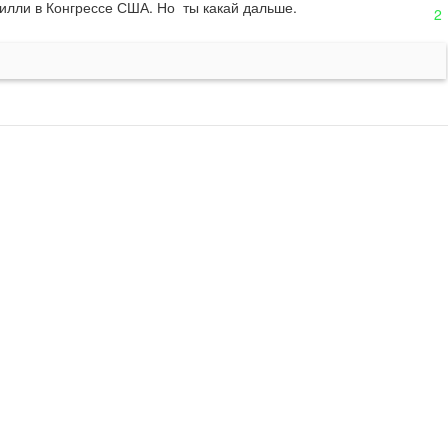
илли в Конгрессе США. Но  ты какай дальше.
2