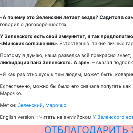
«
А почему это Зеленский летает везде? Садится в сам
говорил о договорённостях.
У Зеленского есть свой иммунитет, я так предполаг
«Минских соглашений».
Естественно, такие личные га
Поэтому я думаю, наша разведка всё прекрасно знает, г
ликвидация пана Зеленского.
А зря»,
– сказал подполк
«Я как раз отношусь к тем людям, может быть, ковар
Естественно, можно бы было его сначала попугать как
Марочко.
Метки:
Зеленский
,
Марочко
English version :: Читать на английском
У Зеленского ес
ОТБЛАГОДАРИТЬ 