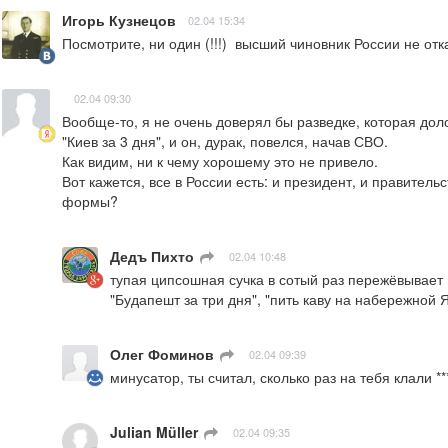
Игорь Кузнецов
02.04 15:34
Посмотрите, ни один (!!!)  высший чиновник России не от
02.04 09:30
Вообще-то, я не очень доверял бы разведке, которая доло
"Киев за 3 дня", и он, дурак, повелся, начав СВО.

Как видим, ни к чему хорошему это не привело.

Вот кажется, все в России есть: и президент, и правитель
формы?
Дедъ Пихто
ㅤ
02.04 10:48
тупая ципсошная сучка в сотый раз пережёвывает в
"Будапешт за три дня", "пить каву на набережной
Олег Фоминов
ㅤ
02.04 09:39
минусатор, ты считал, сколько раз на тебя клали 
Julian Müller
ㅤ
02.04 09:35