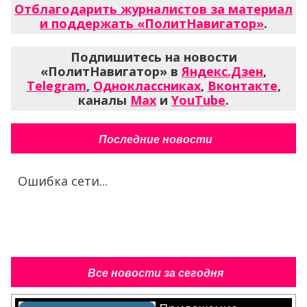
Отблагодарить журналистов за материал
и поддержать «ПолитНавигатор»
.
Подпишитесь на новости
«ПолитНавигатор» в
Яндекс.Дзен
,
Telegram
,
Одноклассниках
,
Вконтакте
,
каналы
Max
и
YouTube
.
Последние новости
Ошибка сети...
Все новости за сегодня