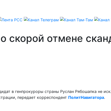
 о скорой отмене скан
дидат в генпрокуроры страны Руслан Рябошапка не иск
страции, передает корреспондент
ПолитНавигатора
.