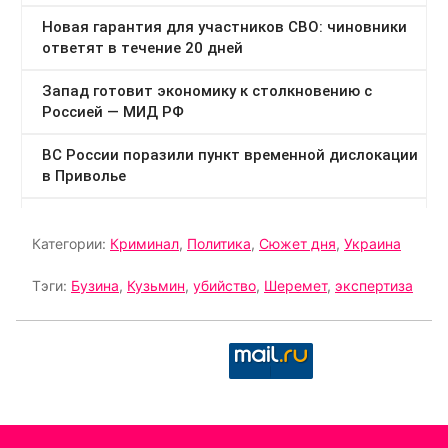
Категории:
Криминал
,
Политика
,
Сюжет дня
,
Украина
Тэги:
Бузина
,
Кузьмин
,
убийство
,
Шеремет
,
экспертиза