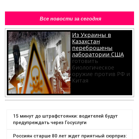
Все новости за сегодня
Из Украины в
Казахстан
переброшены
лаборатории США
готовить
биологическое
оружие против РФ и
Китая