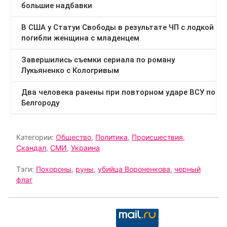
Категории:
Общество
,
Политика
,
Происшествия
,
Скандал
,
СМИ
,
Украина
Тэги:
Похороны
,
руны
,
убийца Вороненкова
,
черный
флаг