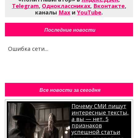
Telegram
,
Одноклассниках
,
Вконтакте
,
каналы
Max
и
YouTube
.
Последние новости
Ошибка сети...
Все новости за сегодня
Почему СМИ пишут
интересные тексты,
а вы — нет. 5
признаков
успешной статьи