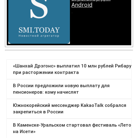
Android
.