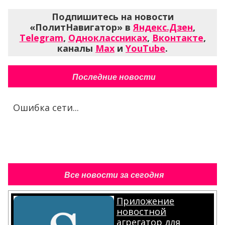
Подпишитесь на новости
«ПолитНавигатор» в
Яндекс.Дзен
,
Telegram
,
Одноклассниках
,
Вконтакте
,
каналы
Max
и
YouTube
.
Последние новости
Ошибка сети...
Все новости за сегодня
Приложение
новостной
агрегатор для