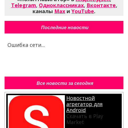
Telegram
,
Одноклассниках
,
Вконтакте
,
каналы
Max
и
YouTube
.
Последние новости
Ошибка сети...
Все новости за сегодня
Новостной
агрегатор для
Android
Скачать в Play
Market