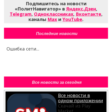
Подпишитесь на новости
«ПолитНавигатор» в
Яндекс.Дзен
,
Telegram
,
Одноклассниках
,
Вконтакте
,
каналы
Max
и
YouTube
.
Последние новости
Ошибка сети...
Все новости за сегодня
Все новости в
одном приложении
Скачай из Play
Market