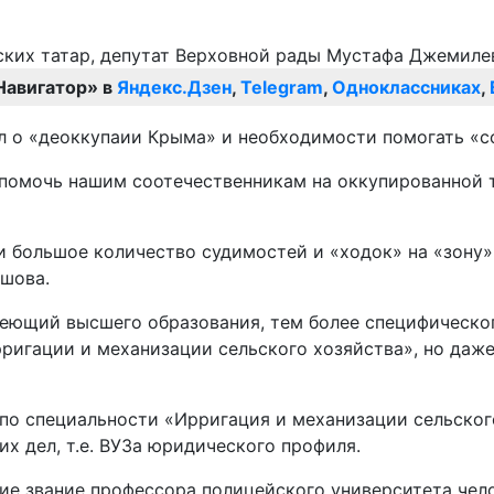
Навигатор» в
Яндекс.Дзен
,
Telegram
,
Одноклассниках
,
ил о «деоккупаии Крыма» и необходимости помогать «
бы помочь нашим соотечественникам на оккупированно
и большое количество судимостей и «ходок» на «зону
шова.
еющий высшего образования, тем более специфическог
ригации и механизации сельского хозяйства», но даже 
по специальности «Ирригация и механизации сельского
х дел, т.е. ВУЗа юридического профиля.
ие звание профессора полицейского университета чел