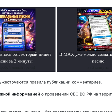
ился бот, который пишет
В MAX уже можно создать
есни за 2 минуты
песню
робуй новый тренд!
За 2 минуты
ужесточаются правила публикации комментариев.
ожной информацией
о проведении СВО ВС РФ на терри