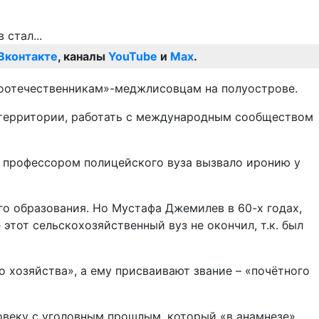
Вконтакте
, каналы
YouTube
и
Max
.
соотечественникам»-меджлисовцам на полуострове.
й территории, работать с международным сообществом
» профессором полицейского вуза вызвало иронию у
о образования. Но Мустафа Джемилев в 60-х годах,
этот сельскохозяйственный вуз не окончил, т.к. был
 хозяйства», а ему присваивают звание – «почётного
овеку с уголовным прошлым, который «в анамнезе»