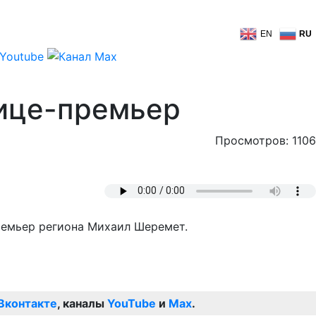
EN
RU
вице-премьер
Просмотров: 1106
ремьер региона Михаил Шеремет.
Вконтакте
, каналы
YouTube
и
Max
.