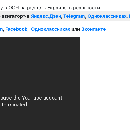
Навигатор» в
Яндекс.Дзен
,
Telegram
,
Одноклассниках
,
am
,
Facebook
,
Одноклассниках
или
Вконтакте