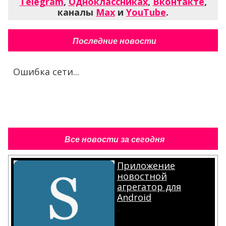
Telegram
,
Одноклассниках
,
Вконтакте
,
каналы
Max
и
YouTube
.
Последние новости
Ошибка сети...
Все новости за сегодня
Приложение
новостной
агрегатор для
Android
.