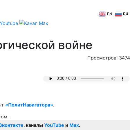
EN
RU
огической войне
Просмотров: 3474
ент
«ПолитНавигатора»
.
Вконтакте
, каналы
YouTube
и
Max
.