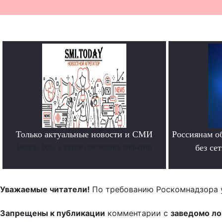
Только актуальные новости и СМИ
Россиянам о
Всегда будь в курсе последних событий
без се
Уважаемые читатели!
По требованию Роскомнадзора 
Запрещены к публикации
комментарии с
заведомо л