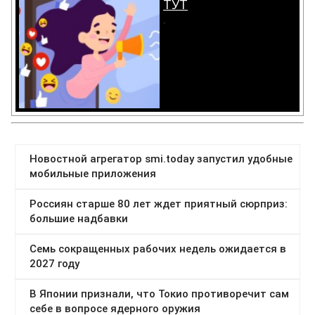
ТУТ
.