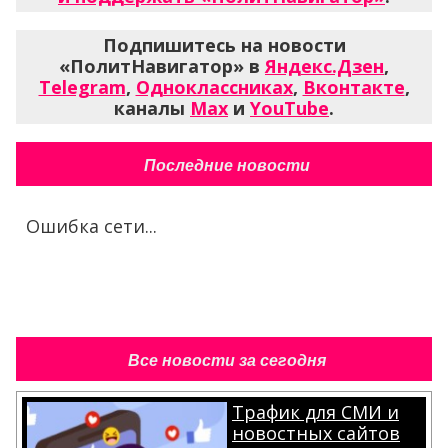
Подпишитесь на новости
«ПолитНавигатор» в
Яндекс.Дзен
,
Telegram
,
Одноклассниках
,
Вконтакте
,
каналы
Max
и
YouTube
.
Последние новости
Ошибка сети...
Все новости за сегодня
Трафик для СМИ и
новостных сайтов