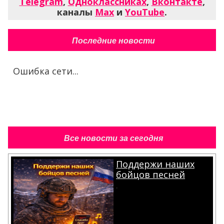
Telegram
,
Одноклассниках
,
Вконтакте
,
каналы
Max
и
YouTube
.
Последние новости
Ошибка сети...
Все новости за сегодня
Поддержи наших
бойцов песней
.