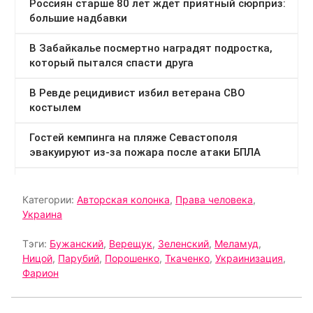
Категории:
Авторская колонка
,
Права человека
,
Украина
Тэги:
Бужанский
,
Верещук
,
Зеленский
,
Меламуд
,
Ницой
,
Парубий
,
Порошенко
,
Ткаченко
,
Украинизация
,
Фарион