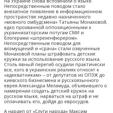
На Украине снова вспомнили о языке.
Непосредственным поводом стало
внезапное появление в информационном
пространстве недавно назначенного
«мовного омбудсмена» Татьяны Монаховой,
едко прозванной оппозиционными к
украинизаторским потугам СМИ и
блогерами «шпрехенфюрером».
Непосредственным поводом для
возмущений и «срача» стали озвученные
Монаховой планы штрафовать детские
кружки за использование русского языка.
Столь явный перегиб осудили практически
все, кого в украинских реалиях относят к
«адекватникам» – от депутатов из ОПЗЖ до
киевского бизнесмена и русскоязычного
еврея Александра Меламуда, объявившего о
намерении создать детский кружок на
русском языке, нарваться на штраф и не
оплачивать его, дойдя до евросудов.
А нардеп от «Слуги народа» Максим