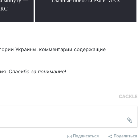
за минуту —
Главные новости РФ в MAX
АКС
.
тории Украины, комментарии содержащие
ния.
Спасибо за понимание!
Подписаться
Поделиться