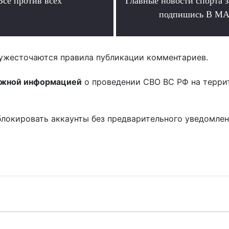
Все против всех
Главные новости спорта 
.
подпишись В М
.
ужесточаются правила публикации комментариев.
ожной информацией
о проведении СВО ВС РФ на терри
блокировать аккаунты без предварительного уведомле
!