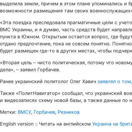
выделила земли, причем в этом плане упоминались и б
возможности размещения там своих военнослужащих», 
«Эта поездка преследовала прагматичные цели с учет
ВМС Украины, и я думаю, часть средств будет направл
пункта в Южном. Открытым остается вопрос, где будут
отдано предпочтение, пока не совсем понятно. Понятн
будет размещен где-то в других местах, чтобы подчерк
«Вторая цель – чисто политическая, потому что ново
дела», – заявил Горбачев.
Ранее украинский политолог Олег Хавич
заявлял о том
Также «ПолитНавигатор» сообщал, что украинский во
и видеозаписях схему новой базы, а также данные по 
Метки:
ВМСУ
,
Горбачев
,
Резников
English version :: Читать на английском
Украина на брит