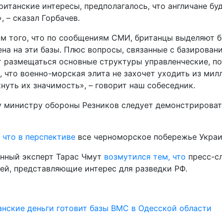
ританские интересы, предполагалось, что англичане бу
– сказал Горбачев.
ом того, что по сообщениям СМИ, британцы выделяют 
ена на эти базы. Плюс вопросы, связанные с базирован
 размещаться основные структуры управленческие, пот
о, что военно-морская элита не захочет уходить из ми
нуть их значимость», – говорит наш собеседник.
му министру обороны Резников следует демонстрироват
, что в перспективе
все черноморское побережье Украи
енный эксперт Тарас Чмут
возмутился тем, что
пресс-сл
ней, представляющие интерес для разведки РФ.
анские деньги готовит базы ВМС в Одесской области