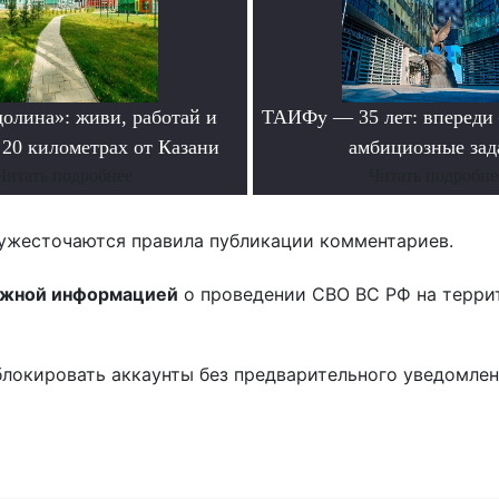
долина»: живи, работай и
ТАИФу — 35 лет: впереди
 20 километрах от Казани
амбициозные зад
Читать подробнее
Читать подробне
ужесточаются правила публикации комментариев.
ожной информацией
о проведении СВО ВС РФ на терри
блокировать аккаунты без предварительного уведомле
!