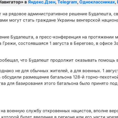
Навигатор» в
Яндекс.Дзен
,
Telegram
,
Одноклассниках
,
 на рядовое административное решение Будапешта, сви
вами могут стать граждане Украины венгерской национ
шение Будапешта, а пресс-конференция на протяжении 
Грежи, состоявшаяся 1 августа в Берегово, в офисе З
пообещал, что Будапешт продолжит оказывать помощь в
однако не для обычных жителей, а для военных. 1 авгу
обсудили размещение батальона 128-й горно-пехотной
ва для базирования этого батальона было принято под
 на военную службу откровенных нацистов, вполне ве
которой будет введение в регионе или его части чрезв