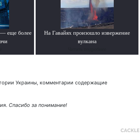
 — еще более
На Гавайях произошло извержение
ачи
вулкана
е
Читать подробнее
тории Украины, комментарии содержащие
ния.
Спасибо за понимание!