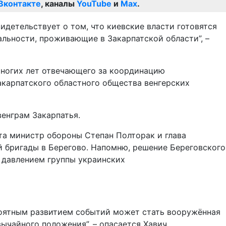
Вконтакте
, каналы
YouTube
и
Max
.
детельствует о том, что киевские власти готовятся
альности, проживающие в Закарпатской области”, –
многих лет отвечающего за координацию
акарпатского областного общества венгерских
енграм Закарпатья.
ста министр обороны Степан Полторак и глава
 бригады в Берегово. Напомню, решение Береговского
 давлением группы украинских
роятным развитием событий может стать вооружённая
ычайного положения”, – опасается Хавич.