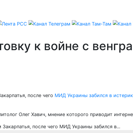
товку к войне с венгр
акарпатья, после чего
МИД Украины забился в истерик
литолог Олег Хавич, мнение которого приводит интерн