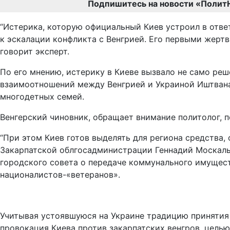
Подпишитесь на новости «Полит
“Истерика, которую официальный Киев устроил в ответ
к эскалации конфликта с Венгрией. Его первыми жерт
говорит эксперт.
По его мнению, истерику в Киеве вызвало не само ре
взаимоотношений между Венгрией и Украиной Иштвана 
многодетных семей.
Венгерский чиновник, обращает внимание политолог, 
“При этом Киев готов выделять для региона средства, 
Закарпатской облгосадминистрации Геннадий Москаль 
городского совета о передаче коммунального имущест
националистов-«ветеранов».
Учитывая устоявшуюся на Украине традицию принятия
провокация Киева против закарпатских венгров, целью 