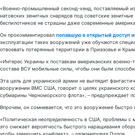
«Военно-промышленный секонд-хенд, поставляемый из 
натовских зенитных снарядов под советские зенитные
беспилотников не страшны даже современные американ
Он прокомментировал
попавшую в открытый доступ 
эксплуатации таких вооружений уже обучаются специа
отвоевать потерянные территории в Приазовье и Крым
«Интерес Украины к поставкам американских военно-т
составе ВСУ мобильные силы, чтобы они были способн
Эта цель для украинской армии не выглядит фантастич
вооружении ВМС США, говорит о целях украинского ко
субмарины Черноморского флота», – предупреждает п
Впрочем, он сомневается, что это вооружение быстро 
«Политическая неопределенность в США, проблемы с м
это снижает вероятность быстрого наращивания оборо
чтобы завершить конфликт», – резюмировал Попов.