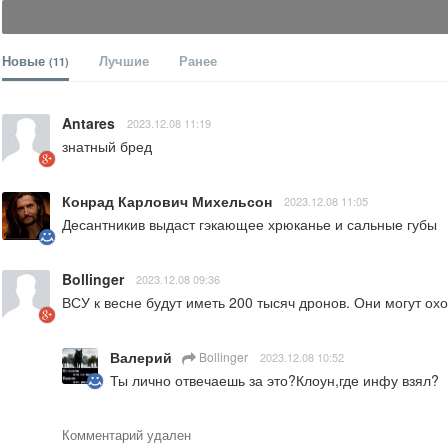
Новые
Лучшие
Ранее
(11)
Antares
2023.12.08 11:19
знатный бред
Конрад Карлович Михельсон
2023.12.08 11:05
Десантникив выдаст гэкающее хрюканье и сальные губы
Bollinger
2023.12.08 09:36
ВСУ к весне будут иметь 200 тысяч дронов. Они могут о
Валерий
Bollinger
2023.12.08 10:52
Ты лично отвечаешь за это?Клоун,где инфу взял?
Комментарий удален