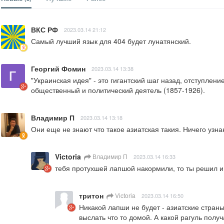
ВКС РФ
2023.03.14 21:12
Самый лучший язык для 404 будет лунатянский.
Георгий Фомин
2023.03.14 13:38
"Украинская идея" - это гигантский шаг назад, отступлен
общественный и политический деятель (1857-1926).
Владимир П
2023.03.14 13:18
Они еще не знают что такое азиатская такия. Ничего узна
Victoria
Владимир П
2023.03.14 16:33
тебя протухшей лапшой накормили, то ты решил 
тритон
Victoria
2023.03.14 16:50
Никакой лапши не будет - азиатские страны
выслать что то домой. А какой рагуль полу