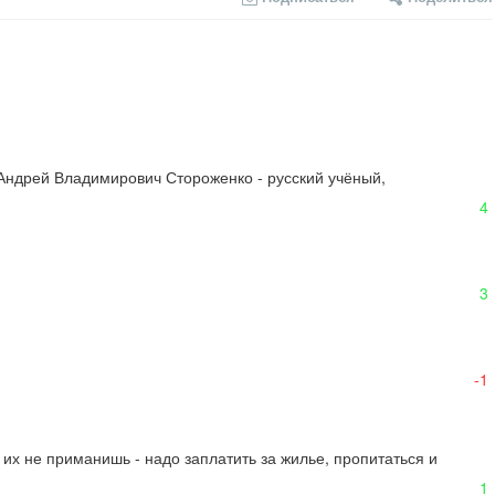
 (Андрей Владимирович Стороженко - русский учёный, 
4
3
-1
их не приманишь - надо заплатить за жилье, пропитаться и 
1