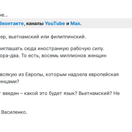
Вконтакте
, каналы
YouTube
и
Max
.
мер, вьетнамский или филиппинский.
приглашать сюда иностранную рабочую силу.
тора-два. То есть, восемь миллионов женщин
 всякую из Европы, которым надоела европейская
аинцами?
т введен – какой это будет язык? Вьетнамский? Не
 Василенко.