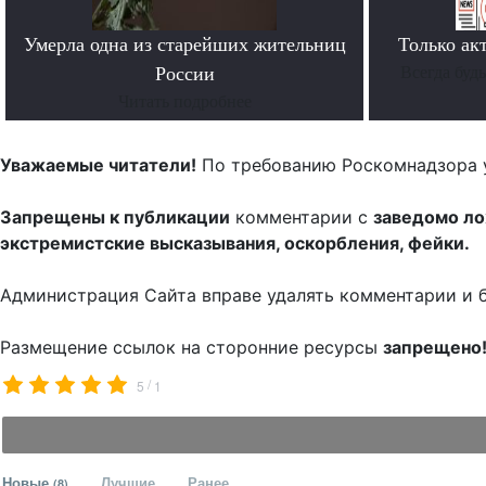
Умерла одна из старейших жительниц
Только ак
России
Всегда буд
Читать подробнее
Уважаемые читатели!
По требованию Роскомнадзора 
Запрещены к публикации
комментарии с
заведомо л
экстремистские высказывания, оскорбления, фейки.
Администрация Сайта вправе удалять комментарии и 
Размещение ссылок на сторонние ресурсы
запрещено
/
5
1
Новые
Лучшие
Ранее
(8)