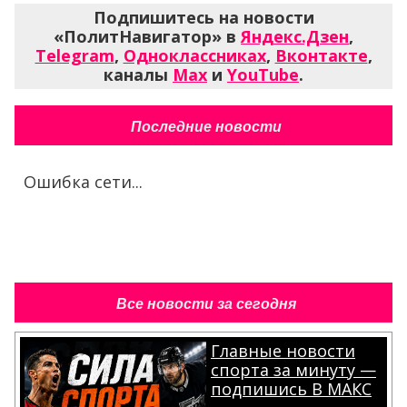
Подпишитесь на новости
«ПолитНавигатор» в
Яндекс.Дзен
,
Telegram
,
Одноклассниках
,
Вконтакте
,
каналы
Max
и
YouTube
.
Последние новости
Ошибка сети...
Все новости за сегодня
Главные новости
спорта за минуту —
подпишись В МАКС