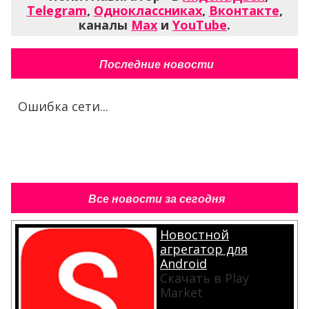
Telegram
,
Одноклассниках
,
Вконтакте
,
каналы
Max
и
YouTube
.
Последние новости
Ошибка сети...
Все новости за сегодня
Новостной
агрегатор для
Android
Скачать в Play
Market