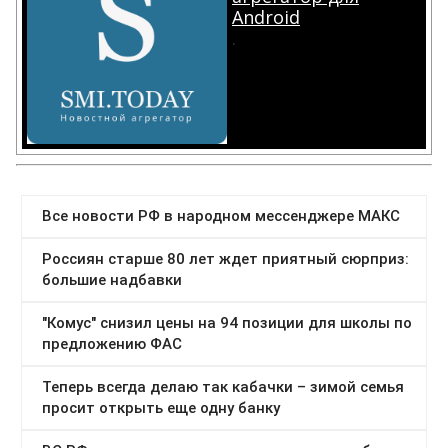
Android
.