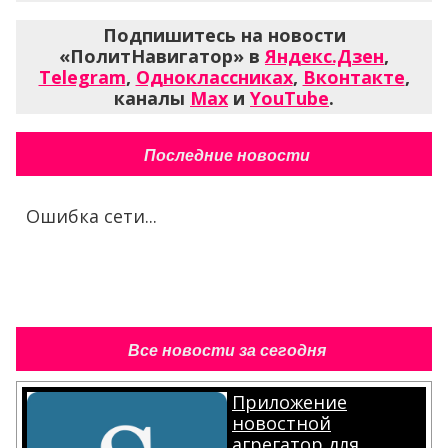
Подпишитесь на новости
«ПолитНавигатор» в
Яндекс.Дзен
,
Telegram
,
Одноклассниках
,
Вконтакте
,
каналы
Max
и
YouTube
.
Последние новости
Ошибка сети...
Все новости за сегодня
Приложение
новостной
агрегатор для