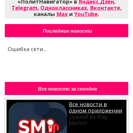
«ПолитНавигатор» в
Яндекс.Дзен
,
Telegram
,
Одноклассниках
,
Вконтакте
,
каналы
Max
и
YouTube
.
Последние новости
Ошибка сети...
Все новости за сегодня
Все новости в
одном приложении
Скачай из Play
Market