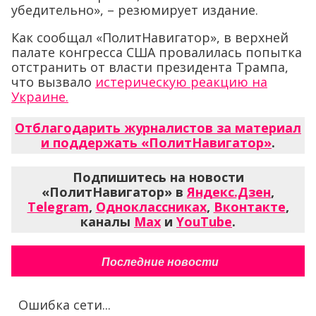
убедительно», – резюмирует издание.
Как сообщал «ПолитНавигатор», в верхней
палате конгресса США провалилась попытка
отстранить от власти президента Трампа,
что вызвало
истерическую реакцию на
Украине.
Отблагодарить журналистов за материал
и поддержать «ПолитНавигатор»
.
Подпишитесь на новости
«ПолитНавигатор» в
Яндекс.Дзен
,
Telegram
,
Одноклассниках
,
Вконтакте
,
каналы
Max
и
YouTube
.
Последние новости
Ошибка сети...