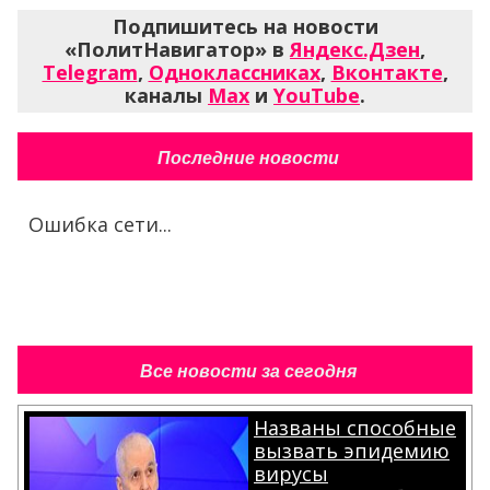
Подпишитесь на новости
«ПолитНавигатор» в
Яндекс.Дзен
,
Telegram
,
Одноклассниках
,
Вконтакте
,
каналы
Max
и
YouTube
.
Последние новости
Ошибка сети...
Все новости за сегодня
Названы способные
вызвать эпидемию
вирусы