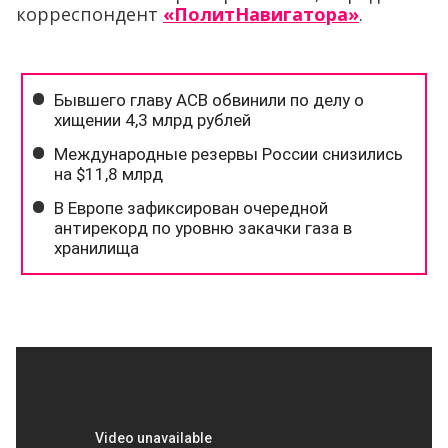
корреспондент
«ПолитНавигатора»
.