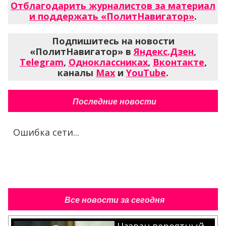
Отблагодарить журналистов за материал
и поддержать «ПолитНавигатор»
.
Подпишитесь на новости
«ПолитНавигатор» в
Яндекс.Дзен
,
Telegram
,
Одноклассниках
,
Вконтакте
,
каналы
Max
и
YouTube
.
Последние новости
Ошибка сети...
Все новости за сегодня