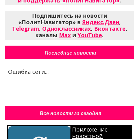
и поддержать «ПолитНавигатор»
.
Подпишитесь на новости
«ПолитНавигатор» в
Яндекс.Дзен
,
Telegram
,
Одноклассниках
,
Вконтакте
,
каналы
Max
и
YouTube
.
Последние новости
Ошибка сети...
Все новости за сегодня
Приложение
новостной