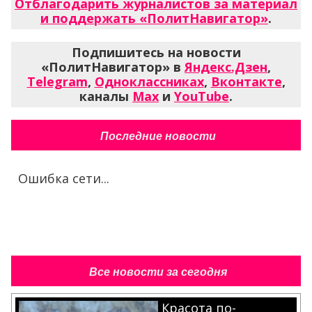
Отблагодарить журналистов за материал
и поддержать «ПолитНавигатор»
.
Подпишитесь на новости
«ПолитНавигатор» в
Яндекс.Дзен
,
Telegram
,
Одноклассниках
,
Вконтакте
,
каналы
Max
и
YouTube
.
Последние новости
Ошибка сети...
Все новости за сегодня
Красота по-