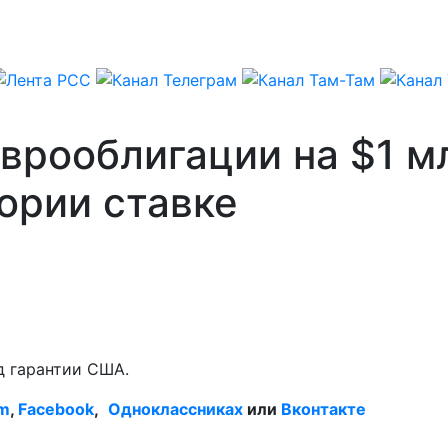
врооблигации на $1 м
тории ставке
д гарантии США.
am
,
Facebook
,
Одноклассниках
или
Вконтакте