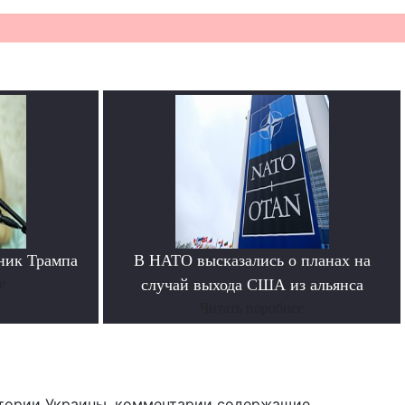
ник Трампа
В НАТО высказались о планах на
е
случай выхода США из альянса
Читать поробнее
тории Украины, комментарии содержащие