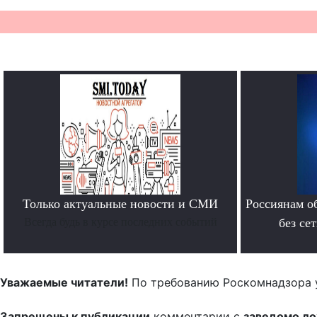
Только актуальные новости и СМИ
Россиянам о
Всегда будь в курсе последних событий
без се
Уважаемые читатели!
По требованию Роскомнадзора 
Запрещены к публикации
комментарии с
заведомо л