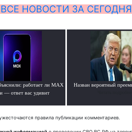
ВСЕ НОВОСТИ ЗА СЕГОДНЯ
бъяснили: работает ли MAX
Назван вероятный преем
ти — ответ вас удивит
Читать подробне
.
ужесточаются правила публикации комментариев.
ожной информацией
о проведении СВО ВС РФ на терри