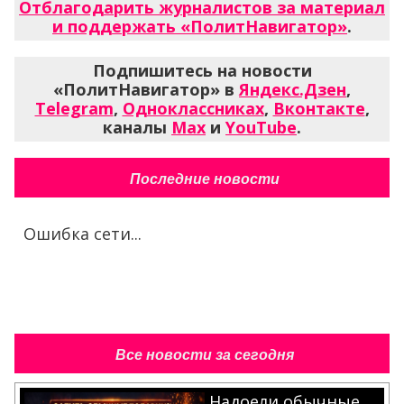
Отблагодарить журналистов за материал
и поддержать «ПолитНавигатор»
.
Подпишитесь на новости
«ПолитНавигатор» в
Яндекс.Дзен
,
Telegram
,
Одноклассниках
,
Вконтакте
,
каналы
Max
и
YouTube
.
Последние новости
Ошибка сети...
Все новости за сегодня
Надоели обычные