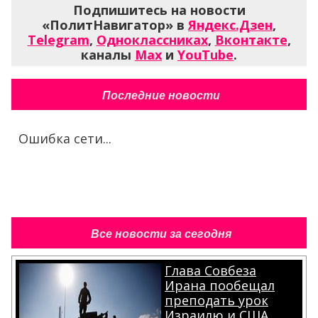
Подпишитесь на новости
«ПолитНавигатор» в
Яндекс.Дзен
,
Telegram
,
Одноклассниках
,
Вконтакте
,
каналы
Max
и
YouTube
.
Последние новости
Ошибка сети...
Все новости за сегодня
Глава Совбеза
Ирана пообещал
преподать урок
Израилю и США