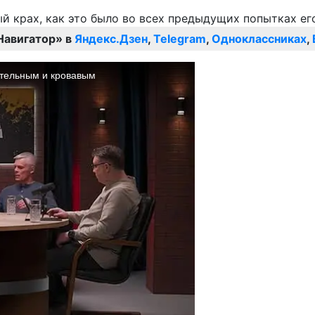
Навигатор» в
Яндекс.Дзен
,
Telegram
,
Одноклассниках
,