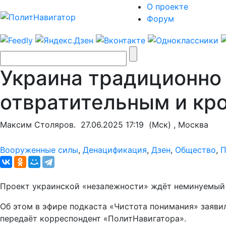
О проекте
Форум
Украина традиционно 
отвратительным и кр
Максим Столяров.
27.06.2025 17:19
(Мск) , Москва
Вооруженные силы
,
Денацификация
,
Дзен
,
Общество
,
П
Проект украинской «незалежности» ждёт неминуемый к
Об этом в эфире подкаста «Чистота понимания» заяви
передаёт корреспондент «ПолитНавигатора».