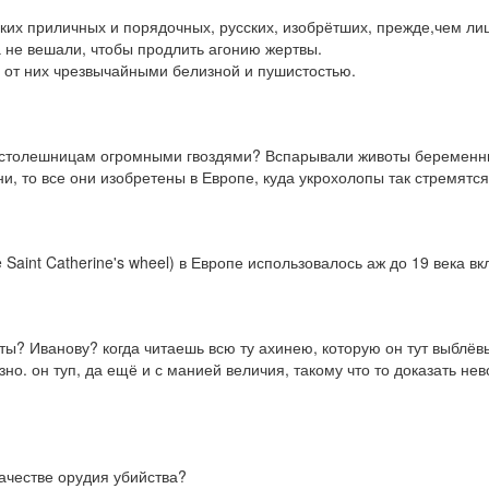
таких приличных и порядочных, русских, изобрётших, прежде,чем лиш
а не вешали, чтобы продлить агонию жертвы.

ся от них чрезвычайными белизной и пушистостью.
 к столешницам огромными гвоздями? Вспарывали животы беременн
и, то все они изобретены в Европе, куда укрохолопы так стремятся
he Saint Catherine's wheel) в Европе использовалось аж до 19 века в
ты? Иванову? когда читаешь всю ту ахинею, которую он тут выблёв
зно. он туп, да ещё и с манией величия, такому что то доказать не
ачестве орудия убийства?
