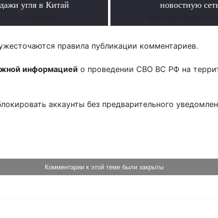
дажи угля в Китай
новостную сеть
Читать подробнее
Доход для Вашего из
ужесточаются правила публикации комментариев.
ожной информацией
о проведении СВО ВС РФ на терри
блокировать аккаунты без предварительного уведомле
!
Комментарии к этой теме были закрыты