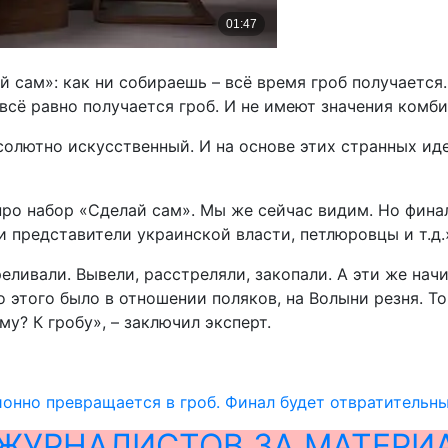
 сам»: как ни собираешь – всё время гроб получается.
 всё равно получается гроб. И не имеют значения ком
бсолютно искусственный. И на основе этих странных ид
ро набор «Сделай сам». Мы же сейчас видим. Но финал 
и представители украинской власти, петлюровцы и т.д.
ливали. Вывели, расстреляли, закопали. А эти же начин
До этого было в отношении поляков, на Волыни резня. 
му? К гробу», – заключил эксперт.
онно превращается в гроб. Финал будет отвратительн
ЖУРНАЛИСТОВ ЗА МАТЕРИ