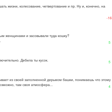
ать жизни, колесование, четвертование и пр. Ну и, конечно, на 
-16
ым женщинами и засовывали туда кошку?

.
5
ключительно. Дебила ты кусок.
5
ывает из своей заполненной дерьмом башки, понимаешь что этому 
возможно, там своя атмосфера...
4