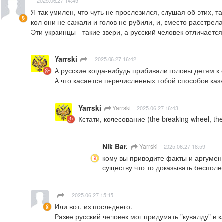
2025.06.27 14:45
Я так умилен, что чуть не прослезился, слушая об этих, 
кол они не сажали и голов не рубили, и, вместо расстрел
Эти украинцы - такие звери, а русский человек отличает
Yarrski
ㅤ
2025.06.27 16:42
А русские когда-нибудь прибивали головы детям
А что касается перечисленных тобой способов казн
Yarrski
Yarrski
2025.06.27 16:43
Кстати, колесование (the breaking wheel, t
Nik Bar.
Yarrski
2025.06.27 18:59
кому вы приводите факты и аргумен
существу что то доказывать бесполе
ㅤ
2025.06.27 15:15
Или вот, из последнего.

Разве русский человек мог придумать "кувалду" в к