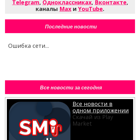
Telegram
,
Одноклассниках
,
Вконтакте
,
каналы
Max
и
YouTube
.
Последние новости
Ошибка сети...
Все новости за сегодня
Все новости в
одном приложении
Скачай из Play
Market