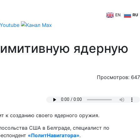
EN
RU
примитивную ядерную
Просмотров: 647
ит к созданию своего ядерного оружия.
посольства США в Белграде, специалист по
респондент
«ПолитНавигатора»
.