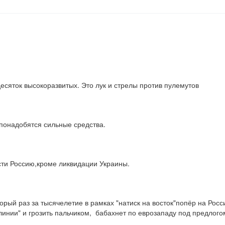
десяток высокоразвитых. Это лук и стрелы против пулемутов
понадобятся сильные средства.
асти Россию,кроме ликвидации Украины.
рый раз за тысячелетие в рамках "натиск на восток"попёр на Росси
инии" и грозить пальчиком,  бабахнет по еврозападу под предлого