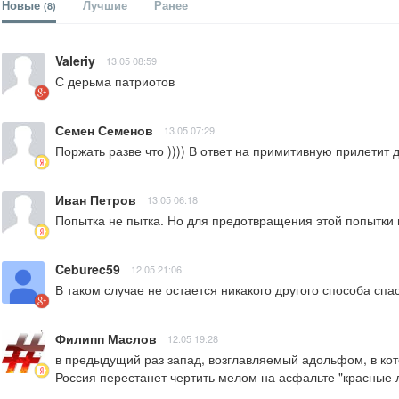
Новые
Лучшие
Ранее
(8)
Valeriy
13.05 08:59
С дерьма патриотов
Семен Семенов
13.05 07:29
Поржать разве что )))) В ответ на примитивную прилетит 
Иван Петров
13.05 06:18
Попытка не пытка. Но для предотвращения этой попытки 
Ceburec59
12.05 21:06
В таком случае не остается никакого другого способа сп
Филипп Маслов
12.05 19:28
в предыдущий раз запад, возглавляемый адольфом, в кото
Россия перестанет чертить мелом на асфальте "красные л