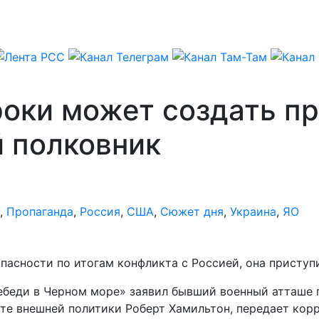
сроки может создать 
й полковник
,
Пропаганда
,
Россия
,
США
,
Сюжет дня
,
Украина
,
ЯО
пасности по итогам конфликта с Россией, она приступ
ебеди в Черном море» заявил бывший военный атташе 
те внешней политики Роберт Хамильтон, передает кор