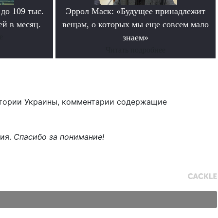
 до 109 тыс.
Эррол Маск: «Будущее принадлежит
й в месяц.
вещам, о которых мы еще совсем мало
е
знаем»
Читать подробнее
тории Украины, комментарии содержащие
ния.
Спасибо за понимание!