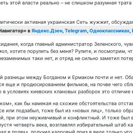
еть этой власти реально – не слишком разумная трата 
Навигатор» в
Яндекс.Дзен
,
Telegram
,
Одноклассниках
,
жидания, когда главный администратор Зеленского, чув
ол, хотите порулить без меня? Рулите, и посмотрим, чт
 незаменимых таки нет, и отряд не сильно заметил пот
 разницы между Богданом и Ермаком почти и нет. Оба
я еще и продюсированием фильмов, на почве чего сбли
в условиях киевских клановых разборок это отличие в
ком», как бы намекая на схожие обстоятельства отста
рсе или подзабыл, тоже был из «новых лиц», только обр
й, при этом неуживчивый и конфликтный. И тоже был 
устя четверть века, возглавлял избирательный штаб кан
вал в полях», получил кадровый приз в виде только ч