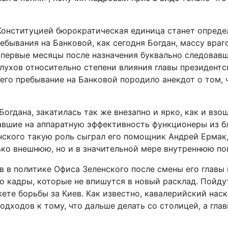
ая Конституцией бюрократическая единица станет опре
ребывания на Банковой, как сегодня Богдан, массу враг
первые месяцы после назначения буквально следовавши
лухов относительно степени влияния главы президентс
его пребывание на Банковой породило анекдот о том, 
 Богдана, закатилась так же внезапно и ярко, как и вз
авшие на аппаратную эффективность функционеры из бл
енского такую роль сыграл его помощник Андрей Ерма
ко внешнюю, но и в значительной мере внутреннюю по
в в политике Офиса Зеленского после смены его главы 
о кадры, которые не впишутся в новый расклад. Пойду
ете борьбы за Киев. Как известно, кавалерийский нас
подходов к тому, что дальше делать со столицей, а гла