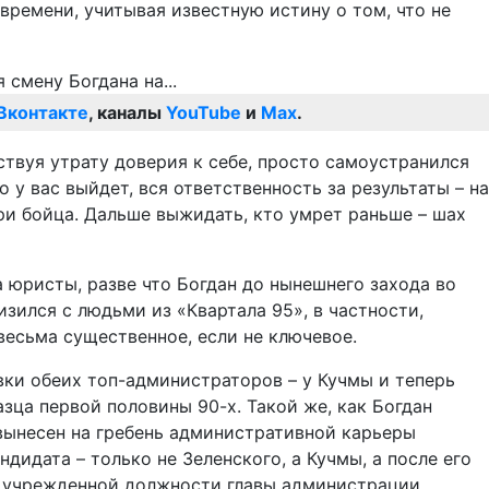
времени, учитывая известную истину о том, что не
Вконтакте
, каналы
YouTube
и
Max
.
ствуя утрату доверия к себе, просто самоустранился
о у вас выйдет, вся ответственность за результаты – на
ери бойца. Дальше выжидать, кто умрет раньше – шах
 юристы, разве что Богдан до нынешнего захода во
зился с людьми из «Квартала 95», в частности,
есьма существенное, если не ключевое.
вки обеих топ-администраторов – у Кучмы и теперь
азца первой половины 90-х. Такой же, как Богдан
вынесен на гребень административной карьеры
дидата – только не Зеленского, а Кучмы, а после его
то учрежденной должности главы администрации