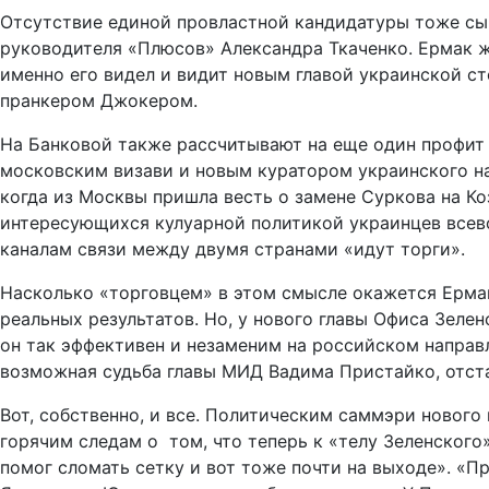
Отсутствие единой провластной кандидатуры тоже сыг
руководителя «Плюсов» Александра Ткаченко. Ермак ж
именно его видел и видит новым главой украинской с
пранкером Джокером.
На Банковой также рассчитывают на еще один профит о
московским визави и новым куратором украинского на
когда из Москвы пришла весть о замене Суркова на Ко
интересующихся кулуарной политикой украинцев всев
каналам связи между двумя странами «идут торги».
Насколько «торговцем» в этом смысле окажется Ермак
реальных результатов. Но, у нового главы Офиса Зелен
он так эффективен и незаменим на российском направл
возможная судьба главы МИД Вадима Пристайко, отстав
Вот, собственно, и все. Политическим саммэри нового
горячим следам о том, что теперь к «телу Зеленского
помог сломать сетку и вот тоже почти на выходе». «П