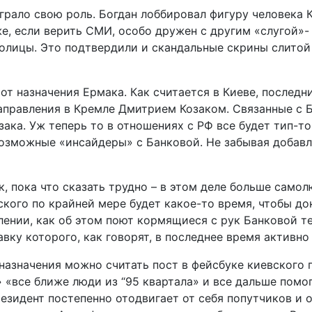
рало свою роль. Богдан лоббировал фигуру человека К
е, если верить СМИ, особо дружен с другим «слугой»
толицы. Это подтвердили и скандальные скрины слитой
т назначения Ермака. Как считается в Киеве, последн
правления в Кремле Дмитрием Козаком. Связанные с Б
зака. Уж теперь то в отношениях с РФ все будет тип-т
озможные «инсайдеры» с Банковой. Не забывая добавл
, пока что сказать трудно – в этом деле больше само
ского по крайней мере будет какое-то время, чтобы до
ении, как об этом поют кормящиеся с рук Банковой те
ку которого, как говорят, в последнее время активно
 назначения можно считать пост в фейсбуке киевского
» «все ближе люди из “95 квартала» и все дальше пом
резидент постепенно отодвигает от себя попутчиков и