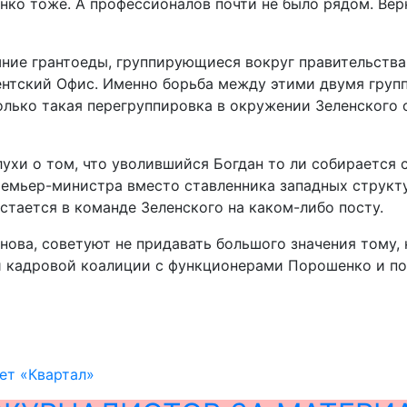
ко тоже. А профессионалов почти не было рядом. Верн
ие грантоеды, группирующиеся вокруг правительства Г
дентский Офис. Именно борьба между этими двумя гру
олько такая перегруппировка в окружении Зеленского 
лухи о том, что уволившийся Богдан то ли собирается
 премьер-министра вместо ставленника западных струк
 остается в команде Зеленского на каком-либо посту.
нова, советуют не придавать большого значения тому,
ой кадровой коалиции с функционерами Порошенко и п
дет «Квартал»