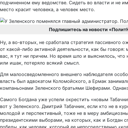
подчиненном ему ведомстве. Сидеть во власти и не им
место красит человека, а человек место.
Подпишитесь на новости «Полит
Ну, а во-вторых, не сработала стратегия пассивного о
от какой-либо активной деятельности, как бы говоря: м
вас, я тут ни причем. Но время шло и выяснилось, что
или ишак, потеряло всякий смысл.
Для малоосведомленного внешнего наблюдателя особой
власть был адвокатом Коломойского, а Ермак занималс
компаньонами Зеленского братьями Шефирами. Однако 
Самого Богдана уже успели окрестить «новым Табачни
вот у Зеленского. Дмитрий Табачник, если кто не в ку
молодой и перспективный, тоже не в меру амбициозны
президентскими выборами, на которых, как и Богдан сп
победы, как человек, который ее непосредственно «ко