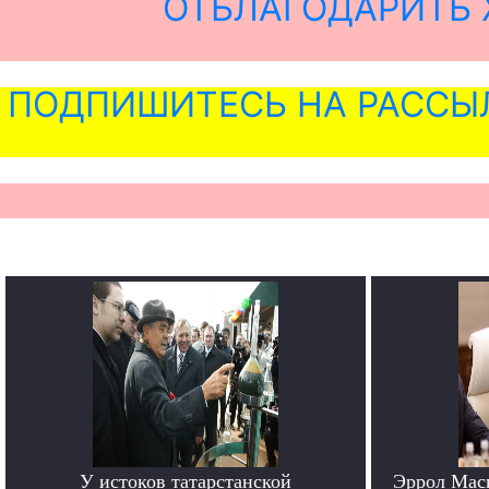
ОТБЛАГОДАРИТЬ 
ПОДПИШИТЕСЬ НА РАССЫ
У истоков татарстанской
Эррол Мас