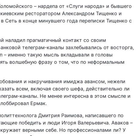
оломойского – нардепа от «Слуги народа» и бывшего
- киевским ресторатором Александром Тищенко и
 в Сеть в конце минувшего года переписки Тищенко с
ий наладил прагматичный контакт со своим
анковой телеграм-каналы захлебывались от восторга,
оп – именно такую мысль вкладывали в головы
ять волшебную фразу о том, что по неформальным
любования и накручивания имиджа авансом, нежели
казать всем, включая своего шефа, действительно ли
леграм-каналы. Не менее интересна в этом смысле и
 лоббировал Ермак.
 политтехнолога Дмитрия Раимова, написавшего по
огающие победить и люди Игоря Валерьевича. Аваков –
 окружает верными себе. Но профессионалами ли? У