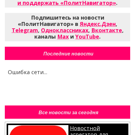
и поддержать «ПолитНавигатор»
.
Подпишитесь на новости
«ПолитНавигатор» в
Яндекс.Дзен
,
Telegram
,
Одноклассниках
,
Вконтакте
,
каналы
Max
и
YouTube
.
Последние новости
Ошибка сети...
Все новости за сегодня
Новостной
агрегатор для