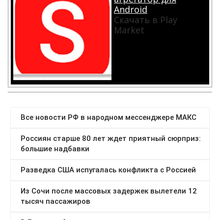
Android
Скачать в Play
Market