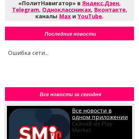
«ПолитНавигатор» в
Яндекс.Дзен
,
Telegram
,
Одноклассниках
,
Вконтакте
,
каналы
Max
и
YouTube
.
Последние новости
Ошибка сети...
Все новости за сегодня
Все новости в
одном приложении
Скачай из Play
Market