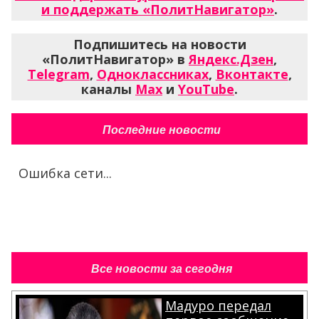
и поддержать «ПолитНавигатор»
.
Подпишитесь на новости
«ПолитНавигатор» в
Яндекс.Дзен
,
Telegram
,
Одноклассниках
,
Вконтакте
,
каналы
Max
и
YouTube
.
Последние новости
Ошибка сети...
Все новости за сегодня
Мадуро передал