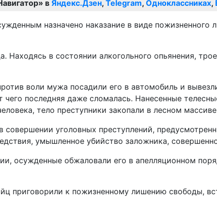
Навигатор» в
Яндекс.Дзен
,
Telegram
,
Одноклассниках
,
ужденным назначено наказание в виде пожизненного л
да. Находясь в состоянии алкогольного опьянения, тр
ротив воли мужа посадили его в автомобиль и вывезли
от чего последняя даже сломалась. Нанесенные телесн
ловека, тело преступники закопали в лесном массиве,
совершении уголовных преступлений, предусмотренных ч. 
едствия, умышленное убийство заложника, совершенно
ции, осужденные обжаловали его в апелляционном пор
ийц приговорили к пожизненному лишению свободы, вс