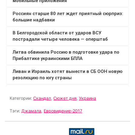
Категории:
Скандал
,
Сюжет дня
,
Украина
Тэги:
Джамала
,
Евровидение-2017