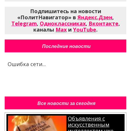
Подпишитесь на новости
«ПолитНавигатор» в
Яндекс.Дзен
,
Telegram
,
Одноклассниках
,
Вконтакте
,
каналы
Max
и
YouTube
.
Последние новости
Ошибка сети...
Все новости за сегодня
Объявления с
искусственным
интеллектом уже