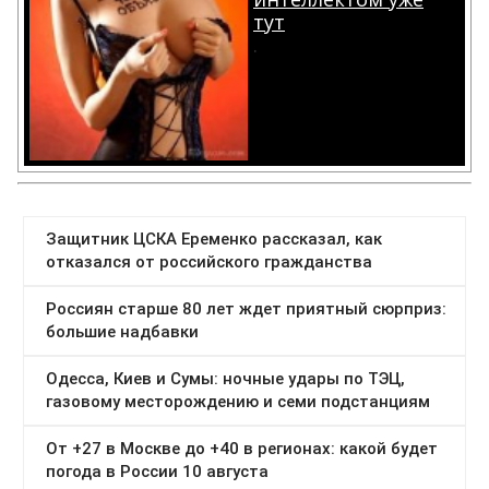
тут
.