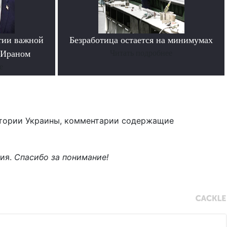
тии важной
Безработица остается на минимумах
 Ираном
Читать подробнее
е
тории Украины, комментарии содержащие
ния.
Спасибо за понимание!