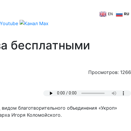
EN
RU
за бесплатными
Просмотров: 1266
д видом благотворительного объединения «Укроп»
арха Игоря Коломойского.