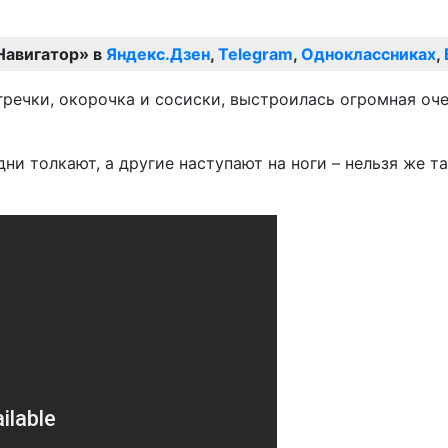
Навигатор» в
Яндекс.Дзен
,
Telegram
,
Одноклассниках
,
 гречки, окорочка и сосиски, выстроилась огромная оч
ни толкают, а другие наступают на ноги – нельзя же т