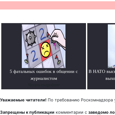
5 фатальных ошибок в общении с
В НАТО выск
журналистом
выхо
Читать подробнее
Уважаемые читатели!
По требованию Роскомнадзора 
Запрещены к публикации
комментарии с
заведомо л