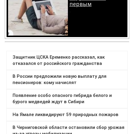
первым
.