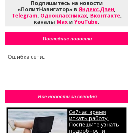
Подпишитесь на новости
«ПолитНавигатор» в
Яндекс.Дзен
,
Telegram
,
Одноклассниках
,
Вконтакте
,
каналы
Max
и
YouTube
.
Последние новости
Ошибка сети...
Все новости за сегодня
Сейчас время
искать работу.
Поспешите узнать
подробности