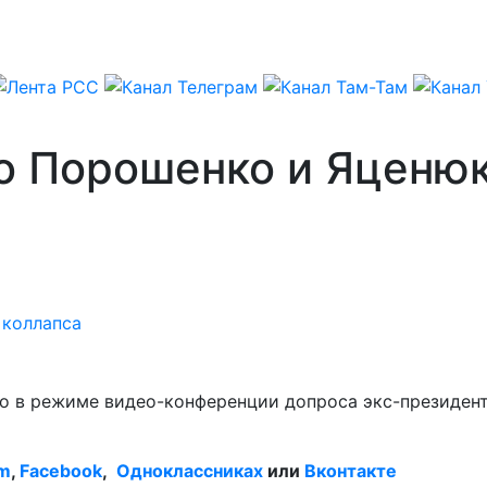
то Порошенко и Яценю
 коллапса
го в режиме видео-конференции допроса экс-президен
am
,
Facebook
,
Одноклассниках
или
Вконтакте