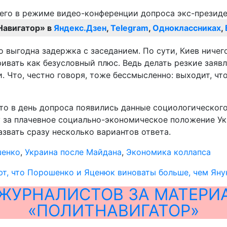
Навигатор» в
Яндекс.Дзен
,
Telegram
,
Одноклассниках
,
 выгодна задержка с заседанием. По сути, Киев ничего
вать как безусловный плюс. Ведь делать резкие заявле
. Что, честно говоря, тоже бессмысленно: выходит, ч
что в день допроса появились данные социологического
 за плачевное социально-экономическое положение Ук
азвать сразу несколько вариантов ответа.
шенко
,
Украина после Майдана
,
Экономика коллапса
т, что Порошенко и Яценюк виноваты больше, чем Яну
ЖУРНАЛИСТОВ ЗА МАТЕРИ
«ПОЛИТНАВИГАТОР»