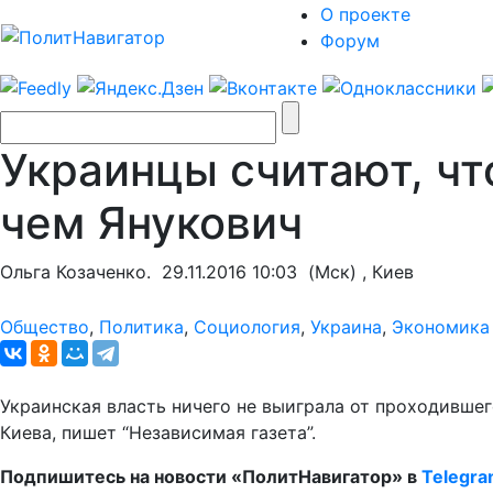
О проекте
Форум
Украинцы считают, ч
чем Янукович
Ольга Козаченко.
29.11.2016 10:03
(Мск) , Киев
Общество
,
Политика
,
Социология
,
Украина
,
Экономика
Украинская власть ничего не выиграла от проходивше
Киева, пишет “Независимая газета”.
Подпишитесь на новости «ПолитНавигатор» в
Telegr