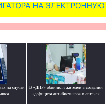
ГАТОРА НА ЭЛЕКТРОННУЮ
нах на случай
В «ДНР» обвинили жителей в создании
ьянса
«дефицита антибиотиков» в аптеках
е
.