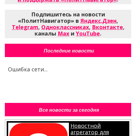
Подпишитесь на новости
«ПолитНавигатор» в
Яндекс.Дзен
,
Telegram
,
Одноклассниках
,
Вконтакте
,
каналы
Max
и
YouTube
.
Последние новости
Ошибка сети...
Все новости за сегодня
Новостной
агрегатор для