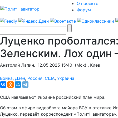
О проекте
Форум
Луценко проболтался:
Зеленским. Лох один 
Анатолий Лапин.
12.05.2025 15:40
(Мск) , Киев
Война
,
Дзен
,
Россия
,
США
,
Украина
США навязывают Украине российский план мира.
Об этом в эфире видеоблога майора ВСУ в отставке И
Луценко, передаёт корреспондент «ПолитНавигатора».