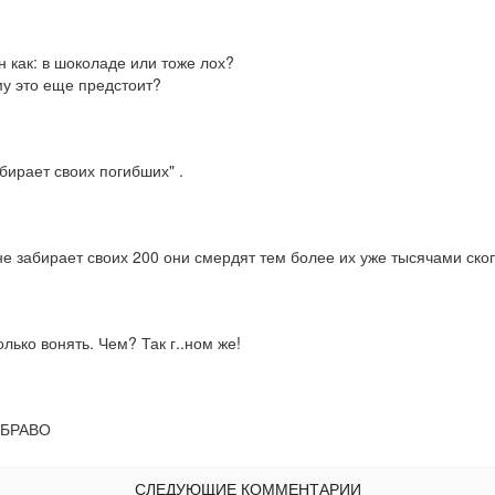
 как: в шоколаде или тоже лох?

ому это еще предстоит?
бирает своих погибших" .
не забирает своих 200 они смердят тем более их уже тысячами ско
лько вонять. Чем? Так г..ном же!
. БРАВО
СЛЕДУЮЩИЕ КОММЕНТАРИИ