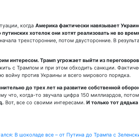
туации, когда
Америка фактически навязывает Украин
 путинских хотелок они хотят реализовать не во врем
сначала трехсторонние, потом двусторонние. В результ
воим интересом. Трамп угрожает выйти из переговоро
жить с Трампом и при этом обходить санкции. Фактич
 войну против Украины и всего мирового порядка.
ительно до трех лет на развитие собственной оборо
ому что, когда-то звучала цифра 150 миллиардов, пото
д.
Вот, все со своими интересами.
И только тот дядька
ался: В шоколаде все – от Путина до Трампа с Зеленск