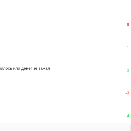
-9
1
пилось или денег зе зажал
3
-3
4