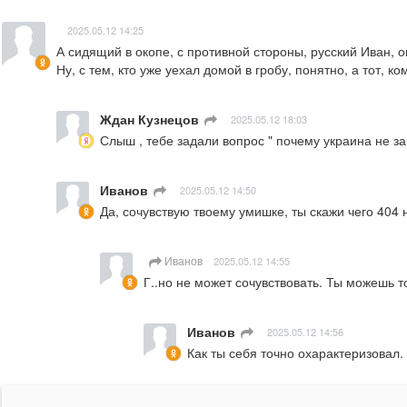
2025.05.12 14:25
А сидящий в окопе, с противной стороны, русский Иван, он
Ну, с тем, кто уже уехал домой в гробу, понятно, а тот, к
Ждан Кузнецов
ㅤ
2025.05.12 18:03
Слыш , тебе задали вопрос " почему украина не за
Иванов
ㅤ
2025.05.12 14:50
Да, сочувствую твоему умишке, ты скажи чего 404 
Иванов
2025.05.12 14:55
Г..но не может сочувствовать. Ты можешь то
Иванов
ㅤ
2025.05.12 14:56
Как ты себя точно охарактеризовал